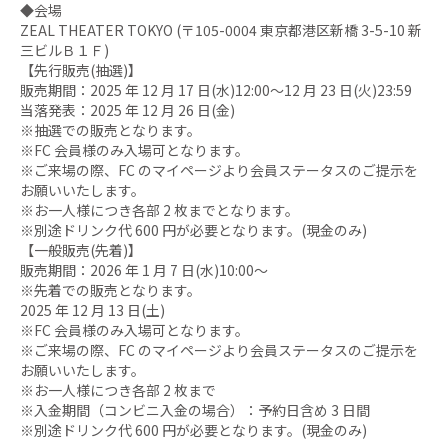
◆会場
ZEAL THEATER TOKYO (〒105-0004 東京都港区新橋 3-5-10 新
三ビルＢ１Ｆ)
【先行販売(抽選)】
販売期間：2025 年 12 月 17 日(水)12:00〜12 月 23 日(火)23:59
当落発表：2025 年 12 月 26 日(金)
※抽選での販売となります。
※FC 会員様のみ入場可となります。
※ご来場の際、FC のマイページより会員ステータスのご提示を
お願いいたします。
※お一人様につき各部 2 枚までとなります。
※別途ドリンク代 600 円が必要となります。(現金のみ)
【一般販売(先着)】
販売期間：2026 年 1 月 7 日(水)10:00〜
※先着での販売となります。
2025 年 12 月 13 日(土)
※FC 会員様のみ入場可となります。
※ご来場の際、FC のマイページより会員ステータスのご提示を
お願いいたします。
※お一人様につき各部 2 枚まで
※入金期間（コンビニ入金の場合）：予約日含め 3 日間
※別途ドリンク代 600 円が必要となります。(現金のみ)