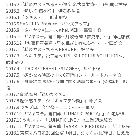
2016.2 「私のホストちゃん〜激突!名古屋栄篇〜」(全国)深雪役
2016.2 「熱いぞ!猫ヶ谷!!」伊吹冬斗役
2016.4 「ツキステ。」師走駆役
2016.5 SANETTY Produce「ハンズアップ」
2016.8 「ダイヤのA(エース)theLIVEIII」轟雷市役
2016.10 「ツキステ。第二幕〜月歌奇譚「夢見草」〜」師走駆役
2016.12 「剣豪将軍義輝〜星を継ぎし者たちへ〜 」小四郎役
2017.1 「私のホストちゃんREBORN」好平役
2017.3 「ツキステ。第三幕〜TRI ! SCHOOL REVOLUTION〜」
師走駆役
2017.4 「TRICKSTER〜the STAGE〜」ルイト役
2017.5 「遙かなる時空の中で6幻燈ロンド」ルードハーネ役
2017.6 「剣豪将軍 義輝〜戦国に輝く清爽の星〜」(後編)小四郎
役
2017.7 朗読舞台「逢いたくて...」
2017.8 超体感ステージ「キャプテン翼」石崎了役
2017.9 ツキプロ。文化祭〜しにてん〜 一鬼役
2017.10 「ツキステ。第四幕『LUNATIC PARTY』」 師走駆役
2017.10 ツキステ。『LUNATIC LIVE 』in上海 師走駆役
2017.12 「ツキステ。第五幕『RABBITS KINGDOM』」師走駆役
2018.1 東京マハロ第20回公演「明日、泣けない女/昨日、甘えた