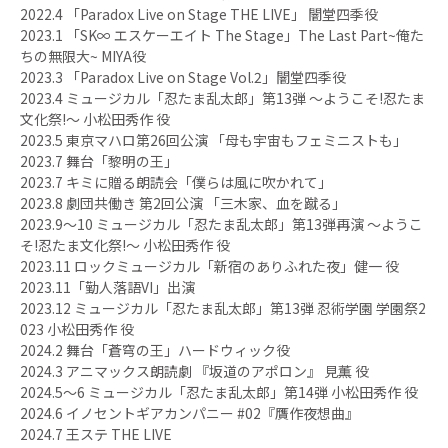
2022.4 「Paradox Live on Stage THE LIVE」 闇堂四季役
2023.1 「SK∞ エスケーエイト The Stage」The Last Part~俺た
ちの無限大~ MIYA役
2023.3 「Paradox Live on Stage Vol.2」闇堂四季役
2023.4 ミュージカル「忍たま乱太郎」第13弾 〜ようこそ!忍たま
文化祭!〜 小松田秀作 役
2023.5 東京マハロ第26回公演 「母も宇宙もフェミニストも」
2023.7 舞台「黎明の王」
2023.7 キミに贈る朗読会「僕らは風に吹かれて」
2023.8 劇団共働き 第2回公演 「三木家、血を蹴る」
2023.9〜10 ミュージカル「忍たま乱太郎」第13弾再演 〜ようこ
そ!忍たま文化祭!〜 小松田秀作 役
2023.11 ロックミュージカル「新宿のありふれた夜」健一 役
2023.11「勤人落語VI」出演
2023.12 ミュージカル「忍たま乱太郎」第13弾 忍術学園 学園祭2
023 小松田秀作 役
2024.2 舞台「蒼穹の王」ハードウィック役
2024.3 アニマックス朗読劇 『坂道のアポロン』 見薫 役
2024.5〜6 ミュージカル「忍たま乱太郎」第14弾 小松田秀作 役
2024.6 イノセントギアカンパニー #02『贋作夜想曲』
2024.7 王ステ THE LIVE