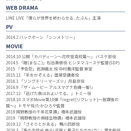
WEB DRAMA
LINE LIVE「僕らが世界を終わらせる...たぶん」主演
PV
2014.2 バックホーン 「シンメトリー」
MOVIE
2014.10 公開「カバディーン〜花吹雪高校篇〜」 バスケ部役
2014.5 「眼(まなこ)」松谷勇樹役 ヒシヌマコースケ監督(SDP)
2015 「予告犯」岩淵颯太 役 中村義洋監督 東宝
2015.11 「羊をかぞえる」面接受講者役
2016.1 「ソングドリーマーズ☆」月島京役
2016.9 「ザ・ムービー アルスマグナ危機一髪!」
2017.12 「逃げた魚はおよいでる。」トミー役
2018.10 スマボMovie第10弾『regret(リグレット)〜放課後の
罠〜』トモヤ役/たかひろや監督
2019 岡野教授の千年花草譚」橋本武雄役
2019 「岡野教授の南極生物譚」橋本武雄役
2019.12 「さそりとかゑる」 鴨川四郎役
2020.3 「青の生徒会 参る! 花咲く男子たちのかげに」瀧本航役