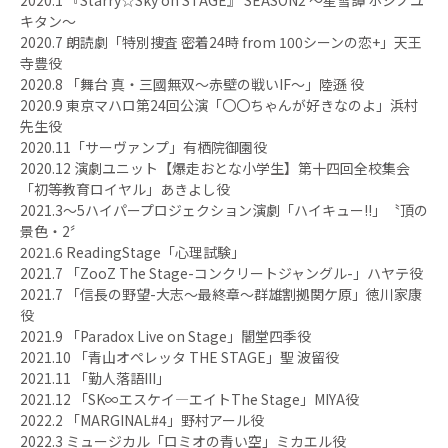
キタン〜
2020.7 朗読劇「特別捜査 密着24時 from 100シーンの恋+」天王
寺豊役
2020.8 「舞台 真・三國無双〜赤壁の戦いIF〜」陸遜 役
2020.9 東京マハロ第24回公演「〇〇ちゃんが好きなのよ」浜村
先生役
2020.11「サーヴァンプ」有栖院御園役
2020.12 演劇ユニット【爆走おとな小学生】第十四回全校集会
「初等教育ロイヤル」あきよし役
2021.3〜5ハイパープロジェクション演劇「ハイキュー!!」〝頂の
景色・2〞
2021.6 ReadingStage「心理試験」
2021.7 「ZooZ The Stage-コンクリートジャングル-」ハヤテ役
2021.7 「信長の野望-大志〜最終章〜群雄割拠関ケ原」徳川家康
役
2021.9 「Paradox Live on Stage」闇堂四季役
2021.10 「青山オペレッタ THE STAGE」聖 波留役
2021.11 「勤人落語III」
2021.12 「SK∞エスケイ―エイトThe Stage」MIYA役
2022.2 「MARGINAL#4」野村アール役
2022.3 ミュージカル「ロミオの青い空」ミカエル役