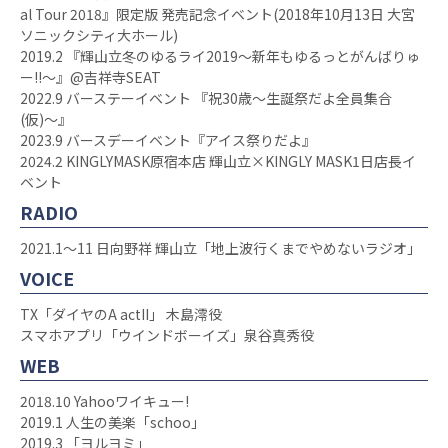
al Tour 2018』限定版 発売記念イベント(2018年10月13日 大宮
ソニックシティ大ホール)
2019.2 『輝山立冬のゆるライ2019〜新年もゆるっとがんばりゅ
ー!!〜』@吉祥寺SEAT
2022.9 バーステーイベント 『祝30歳〜生誕祭だよ全員集合
(仮)〜』
2023.9 バースデーイベント『アイス祭りだよ』
2024.2 KINGLYMASK原宿本店 輝山立×KINGLY MASK1日店長イ
ベント
RADIO
2021.1〜11 日向野祥 輝山立「地上波行くまでやめないラジオ」
VOICE
TX「ダイヤのA actII」 木島澪役
スマホアプリ「ウインドボーイズ」泉谷真秀役
WEB
2018.10 Yahooワイキュー!
2019.1 人生の美楽「schoo」
2019.3 「ヨルヨミ」