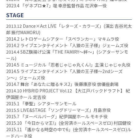
2023.4 「ゲネプロ★7」堤 幸彦監督作品 花沢幸一役
STAGE
2013.12 Dance×Act LIVE「レターズ・カラーズ」(演出 吉谷光太
郎 振付MAMORU)
2014.2 レトロゲームシアター「スペランカー」マキムラ役
2014.2 ライブエンタテイメント「人狼の王子様」ジェームズ役
2014.4 SBZ旗揚げ公演「THE FAMIRY〜絆〜」(シアターサンモ
ール)
2014.5 ミュージカル「忍者じゃじゃ丸くん!」主演:じゃじゃ丸役
2014.5 ライブエンタテイメント「人狼の王子様〜2ndシーズ
ン〜」ジェームズ役
2014.7 舞台「あなたに贈るキス2」後藤康彦役 俳優座劇場
2014.10 HYBRID PROJECT Vol.12 【大江戸バックドラフト】 紀
伊国屋ホール 定吉役
2015.1 「拳聖」シアターサンモール
2015.5 LIVE&STAGE「ソングドリーマーズ」月島京役
2015.7 「ヌーベルバーグ」紀伊国屋ホール モキチ役
2015.10 「今日からマ王!」(全労済ホールスペースゼロ) 村田健役
2015.11 「遙かなる時空の中で6」(全労済ホールスペースゼロ)ル
ードハーネ役