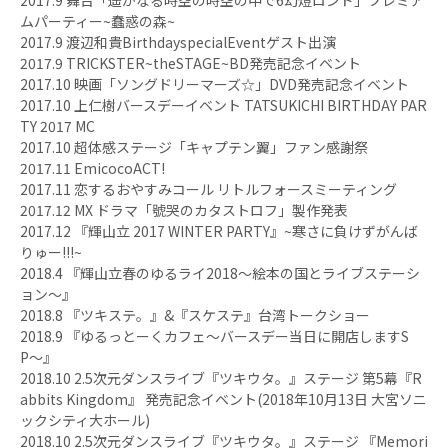
ムパーティー~蠢惑の森~
2017.9 渡辺和貴BirthdayspecialEventゲスト出演
2017.9 TRICKSTER~theSTAGE~BD発売記念イベント
2017.10 映画「ソングドリーマーズ☆」DVD発売記念イベント
2017.10 上仁樹バースデーイベント TATSUKICHI BIRTHDAY PAR
TY 2017 MC
2017.10 超体感ステージ「キャプテン翼」ファン感謝祭
2017.11 EmicocoACT!
2017.11 恋するおやすみコール リトルフォースミーティング
2017.12 MX ドラマ「號哭のカタストロフ」製作発表
2017.12 『輝山立 2017 WINTER PARTY』~寒さに負けずがんば
りゅー!!!~
2018.4 『輝山立春のゆるライ2018〜絵本の国とライブステーシ
ョン〜』
2018.8 『ツキステ。』&『スケステ』台湾トークショー
2018.9 『ゆるっとーくカフェ〜バースデー当日に開店しますS
P〜』
2018.10 2.5次元ダンスライブ『ツキウタ。』ステージ 第5幕『R
abbits Kingdom』 発売記念イベント(2018年10月13日 大宮ソニ
ックシティ大ホール)
2018.10 2.5次元ダンスライブ『ツキウタ。』ステージ 『Memori