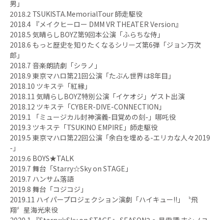
男」
2018.2 TSUKISTA.MemorialTour 師走駆役
2018.4 『メイクヒーロー DMM VR THEATER Version』
2018.5 気晴らしBOYZ第9回本公演「ふらちな侍」
2018.6 もっと歴史を知りたくなるシリーズ第6弾「ジョン万次
郎」
2018.7 音楽朗読劇「シラノ」
2018.9 東京マハロ第21回公演「たぶん世界は8年目」
2018.10 ツキステ「紅縁」
2018.11 気晴らしBOYZ特別公演「イケオジ」ゲスト出演
2018.12 ツキステ「CYBER-DIVE-CONNECTION」
2019.1 「ミュージカル封神演義-目覚めの刻-」哪吒役
2019.3 ツキステ「TSUKINO EMPIRE」師走駆役
2019.5 東京マハロ第22回公演「余白を埋める-エリカな人々2019
-」
2019.6 BOYS★TALK
2019.7 舞台「Starry☆Sky on STAGE」
2019.7 ハンサム落語
2019.8 舞台「コジコジ」
2019.11 ハイパープロジェクション演劇「ハイキュー!!」〝飛
翔〞星海光来役
2020.1 『Starry☆Sky on STAGE』 SEASON2 〜星雪譚 ホシノユ