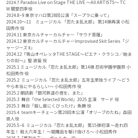
2024.7 Paradox Live on Stage THE LIVE 〜All ARTISTS〜 TC
W 闇堂四季役
2024.8~9 東京マハロ第28回公演「スープラに乗って」
2024.10〜11 ミュージカル 「忍たま乱太郎」 第14弾再演 小松
田秀作 役
2024.11 東京カルチャーカルチャー「サウナ菩薩」
2024.12 東京カルチャーカルチャーImprovised Skit Series「ジ
ャージーズ Ⅱ」
2024.12『青山オペレッタTHE STAGE～ピエナ・クラシコ／始ま
りの刻～』聖 波留 役
2025.1 ミュージカル「忍たま乱太郎」第14弾 忍術学園学園祭 小
松田秀作 役
2025.2 ミュージカル「忍たま乱太郎」五年生単独ライブ 〜どう
やら本当にやるらしい〜 小松田秀作 役
2025.2 朗読劇「銀河鉄道の夜を、また」
2025.3 舞台「the Selected World」2025 主演 サード 役
2025.3 舞台「殺し屋にくびったけ」魚勝 役
​2025.4 teamキーチェーン第20回本公演「オリーブのたね」森田
直人役
2025.5~6 ミュージカル「忍たま乱太郎」 第15弾初演 〜走れ四
年生！ 戦え六年生！ ～閻魔岳を駆け抜けろ〜 小松田秀作
2025.7「葬列の王」 ヴェルナー役