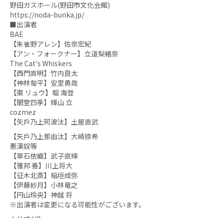
野田ガスホール(野田市文化会館)
https://noda-bunka.jp/
■出演者
BAE
【朱雀野アレン】佐奈宏紀
【アン・フォークナー】立道梨緒奈
The Cat's Whiskers
【⻄門直明】竹内良太
【神林匋平】安里勇哉
【棗 リュウ】堀 海登
【闇堂四季】輝山 立
cozmez
【矢戶乃上珂波汰】土屋直武
【矢戶乃上那由汰】大崎捺希
悪漢奴等
【翠石依織】武子直輝
【雅邦 善】川上将大
【征木北斎】稲垣成弥
【伊藤紗月】小林⻯之
【円山玲央】神越 将
※出演者は変更になる可能性がございます。