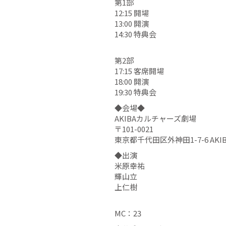
第1部
12:15 開場
13:00 開演
14:30 特典会
第2部
17:15 客席開場
18:00 開演
19:30 特典会
◆会場◆
AKIBAカルチャーズ劇場
〒101-0021
東京都千代田区外神田1-7-6 AK
◆出演
米原幸祐
輝山立
上仁樹
MC：23