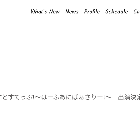
What's New
News
Profile
Schedule
Co
2 ふぁーすとすてっぷ!〜はーふあにばぁさりー!～ 出演