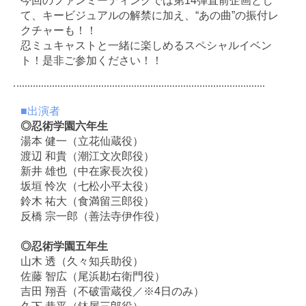
今回のファンミーティングでは第14弾直前企画とし
て、キービジュアルの解禁に加え、“あの曲”の振付レ
クチャーも！！
忍ミュキャストと一緒に楽しめるスペシャルイベン
ト！是非ご参加ください！！
■出演者
◎忍術学園六年生
湯本 健一（立花仙蔵役）
渡辺 和貴（潮江文次郎役）
新井 雄也（中在家長次役）
坂垣 怜次（七松小平太役）
鈴木 祐大（食満留三郎役）
反橋 宗一郎（善法寺伊作役）
◎忍術学園五年生
山木 透（久々知兵助役）
佐藤 智広（尾浜勘右衛門役）
吉田 翔吾（不破雷蔵役／※4日のみ）